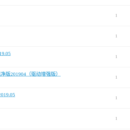
1
1
9.05
1
版/纯净版201904（驱动增强版）
1
19.05
1
1