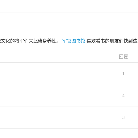
统文化的将军们来此修身养性。
军官图书馆
喜欢看书的朋友们快到这
回复
1
4
3