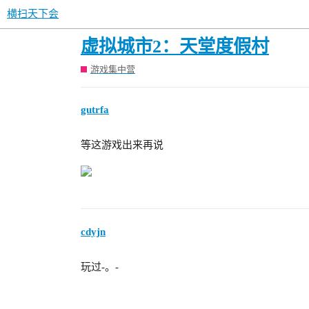
横扫天下会
虚拟城市2：天堂度假村
游戏集中营
gutrfa
等这游戏出来再说
cdyjn
玩过-。-