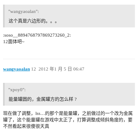
"wangyaoalan":
这个真是六边形的。。。
:soso__8894768797869273260_2:
12面体吧~
wangyaoalan
12
2012 年1 月 5 日 06:47
"xpoy0":
能量罐圆的，金属罐方的怎么样 ?
现在做了调整，lss…的那个是能量罐，之前做过的一个改为金属
罐了，这个能量罐在游戏中太正了，打算调整成倾斜角度的，要
不然看起来很傻很天真